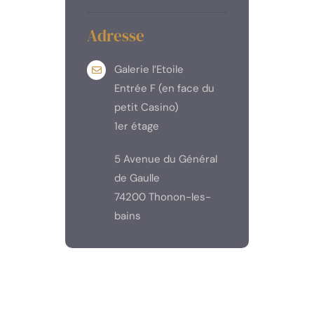
Adresse
Galerie l’Etoile
Entrée F (en face du
petit Casino)
1er étage
5 Avenue du Général
de Gaulle
74200 Thonon-les-
bains