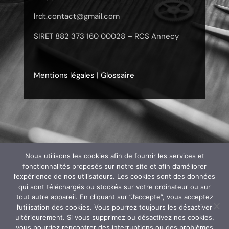
lrdt.contact@gmail.com
SIRET 882 373 160 00028 – RCS Annecy
Mentions légales
|
Glossaire
Nous utilisons les cookies afin de fournir les services et
fonctionnalités proposés sur notre site et afin d’améliorer
l’expérience de nos utilisateurs. Les cookies sont des données
qui sont téléchargés ou stockés sur votre ordinateur ou sur
tout autre appareil. En cliquant sur ”J’accepte”, vous acceptez
l’utilisation des cookies. Vous pourrez toujours les désactiver
ultérieurement. Si vous supprimez ou désactivez nos cookies,
vous pourriez rencontrer des interruptions ou des problèmes