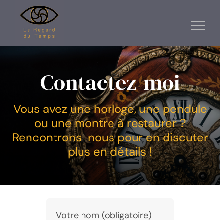
Passer
au
contenu
Contactez-moi
Vous avez une horloge, une pendule
ou une montre à restaurer ?
Rencontrons-nous pour en discuter
plus en détails !
Votre nom (obligatoire)