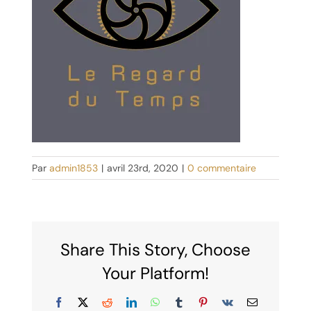
Par
admin1853
|
avril 23rd, 2020
|
0 commentaire
Share This Story, Choose
Your Platform!
Facebook
X
Reddit
LinkedIn
WhatsApp
Tumblr
Pinterest
Vk
Email